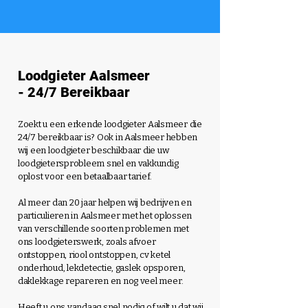
Loodgieter Aalsmeer
- 24/7 Bereikbaar
Zoekt u een erkende loodgieter Aalsmeer die
24/7 bereikbaar is? Ook in Aalsmeer hebben
wij een loodgieter beschikbaar die uw
loodgietersprobleem snel en vakkundig
oplost voor een betaalbaar tarief.
Al meer dan 20 jaar helpen wij bedrijven en
particulieren in Aalsmeer met het oplossen
van verschillende soorten problemen met
ons loodgieterswerk,
zoals afvoer
ontstoppen, riool ontstoppen, cv ketel
onderhoud, lekdetectie, gaslek opsporen,
daklekkage repareren en nog veel meer.
Heeft u ons vandaag snel nodig of wilt u dat wij