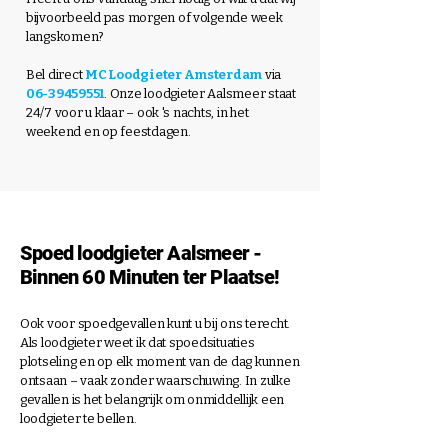
bijvoorbeeld pas morgen of volgende week
langskomen?
Bel direct
MC Loodgieter Amsterdam
via
06-39459551
. Onze loodgieter
Aalsmeer
staat
24/7 voor u klaar – ook 's nachts, in het
weekend en op feestdagen.
Spoed loodgieter Aalsmeer -
Binnen 60 Minuten ter Plaatse!
Ook voor spoedgevallen kunt u bij ons terecht.
Als loodgieter weet ik dat spoedsituaties
plotseling en op elk moment van de dag kunnen
ontsaan – vaak zonder waarschuwing. In zulke
gevallen is het belangrijk om onmiddellijk een
loodgieter te bellen.