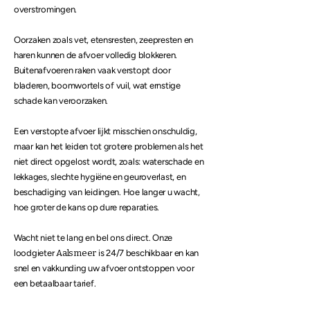
overstromingen.
Oorzaken zoals vet, etensresten, zeepresten en
haren kunnen de afvoer volledig blokkeren.
Buitenafvoeren raken vaak verstopt door
bladeren, boomwortels of vuil, wat ernstige
schade kan veroorzaken.
Een verstopte afvoer lijkt misschien onschuldig,
maar kan het leiden tot grotere problemen als het
niet direct opgelost wordt, zoals: waterschade en
lekkages, slechte hygiëne en geuroverlast, en
beschadiging van leidingen. Hoe langer u wacht,
hoe groter de kans op dure reparaties.
Wacht niet te lang en bel ons direct. Onze
loodgieter
Aalsmeer
is 24/7 beschikbaar en kan
snel en vakkunding uw
afvoer ontstoppen
voor
een betaalbaar tarief.