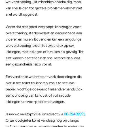
wc-verstopping lijkt misschien onschuldig, maar
kan snel leiden tot grotere problemen als het niet
snel wordt opgelost.
Water dat niet goed wegloopt, kan zorgen voor
overstroming, stankoverlast en waterschade aan
vloeren en muren. Bovendien kan een langdurige
wc-verstopping leiden tot extra druk op uw
leidingen, met lekkages of breuken als gevolg. Tot
slot kunnen bacteriën zich snel verspreiden, wat
een gezondheidsrisico vormt.
Een verstopte wc ontstaat vaak door dingen die
niet in het toilet thuishoren, zoals te veel wc-
papier, vochtige doekjes of maandverband. Ook
een ophoping van kalk, vet of vuil in oude
leidingen kan voor problemen zorgen.
Is uw
wc verstopt?
Bel ons direct via
06-39459551
.
Onze loodgieter komt vandaag nog bij u langs
in
Aalsmeer
om uw wc-verstopping te verhelpen.