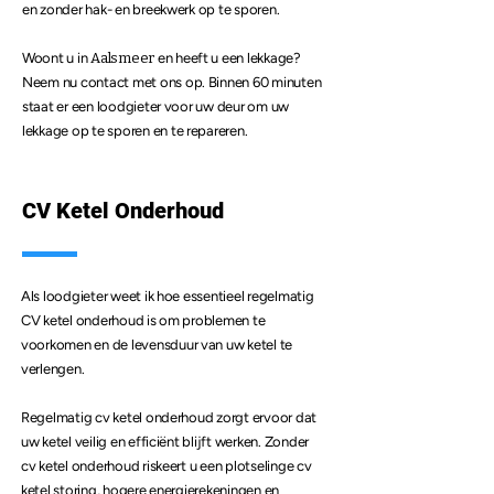
en zonder hak- en breekwerk op te sporen.
Woont u in
Aalsmeer
en heeft u een lekkage?
Neem nu contact met ons op. Binnen 60 minuten
staat er een loodgieter voor uw deur om uw
lekkage op te sporen en te repareren.
CV Ketel Onderhoud
Als loodgieter weet ik hoe essentieel regelmatig
CV ketel onderhoud is om problemen te
voorkomen en de levensduur van uw ketel te
verlengen.
Regelmatig cv ketel onderhoud zorgt ervoor dat
uw ketel veilig en efficiënt blijft werken. Zonder
cv ketel onderhoud riskeert u een plotselinge cv
ketel storing, hogere energierekeningen en