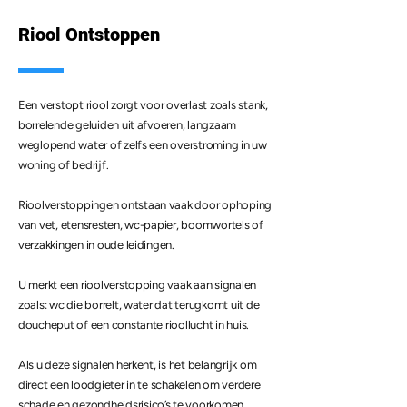
Riool Ontstoppen
Een verstopt riool zorgt voor overlast zoals stank,
borrelende geluiden uit afvoeren, langzaam
weglopend water of zelfs een overstroming in uw
woning of bedrijf.
Rioolverstoppingen ontstaan vaak door ophoping
van vet, etensresten, wc-papier, boomwortels of
verzakkingen in oude leidingen.
U merkt een rioolverstopping vaak aan signalen
zoals: wc die borrelt, water dat terugkomt uit de
doucheput of een constante rioollucht in huis.
Als u deze signalen herkent, is het belangrijk om
direct een loodgieter in te schakelen om verdere
schade en gezondheidsrisico’s te voorkomen.