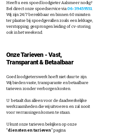
Heeft u een spoed loodgieter Aalsmeer nodig?
Bel direct onze spoedservice via
06-39459551
.
Wij zijn 24/7 bereikbaar en binnen 60 minuten
ter plaatse bij spoedgevallen zoals een lekkage,
verstopping, gesprongen leiding of cv-storing,
ook in het weekend.
Onze Tarieven - Vast,
Transparant & Betaalbaar
Goed loodgieterswerk hoeft niet duur te zijn.
Wij bieden vaste, transparante en betaalbare
tarieven
zonder verborgen kosten.
U betaalt dus alleen voor de daadwerkelijke
werkzaamheden die wij uitvoeren en zal nooit
voor verrassingen komen te staan.
U kunt onze tarieven bekijken op onze
"
diensten en tarieven
" pagina.