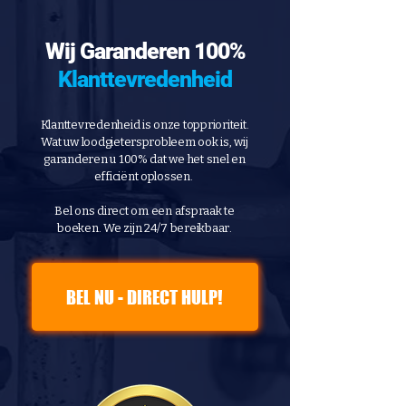
Wij Garanderen 100%
Klanttevredenheid
Klanttevredenheid is onze topprioriteit.
Wat uw loodgietersprobleem ook is, wij
garanderen u 100% dat we het snel en
efficiënt oplossen.
Bel ons direct om een afspraak te
boeken. We zijn 24/7 bereikbaar.
BEL NU - DIRECT HULP!