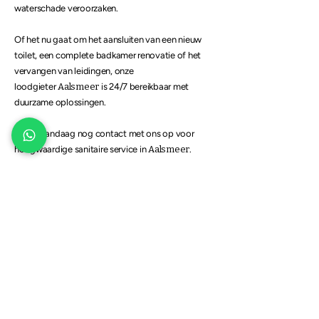
waterschade veroorzaken.
Of het nu gaat om het aansluiten van een nieuw
toilet, een complete
badkamer renovatie
of het
vervangen van leidingen, onze
loodgieter
Aalsmeer
is 24/7 bereikbaar met
duurzame oplossingen.
Neem vandaag nog contact met ons op voor
hoogwaardige sanitaire service in
Aalsmeer
.
PROFITEER VAN
20% KORTING
OP UW EERSTE SERVICE
Bent u een nieuwe klant en zoekt u een