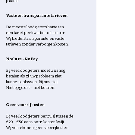
plaatse.
Vaste en transparante tarieven
De meeste loodgieters hanteren
een tarief per kwartier of half uur.
Wij bieden transparante en vaste
tarieven zonder verborgen kosten.
No Cure - No Pay
Bij veel loodgieters moet u alsnog
betalen als zij uw probleem niet
kunnen oplossen. B
ij ons niet.
Niet opgelost = niet betalen.
Geen voorrijkosten
Bij veel loodgieters bent u al tussen de
€20 - €50 aan voorrijkosten kwijt.
Wij verrekenen geen voorrijkosten.