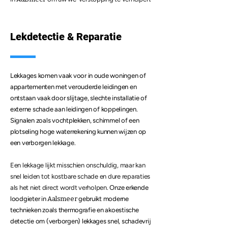
Lekdetectie & Reparatie
Lekkages komen vaak voor in oude woningen of
appartementen met verouderde leidingen en
ontstaan vaak door slijtage, slechte installatie of
externe schade aan leidingen of koppelingen.
Signalen zoals vochtplekken, schimmel of een
plotseling hoge waterrekening kunnen wijzen op
een verborgen lekkage.
Een lekkage lijkt misschien onschuldig, maar kan
snel leiden tot kostbare schade en dure reparaties
als het niet direct wordt verholpen.
Onze erkende
loodgieter in
Aalsmeer
gebruikt moderne
technieken zoals thermografie en akoestische
detectie om (verborgen) lekkages snel, schadevrij