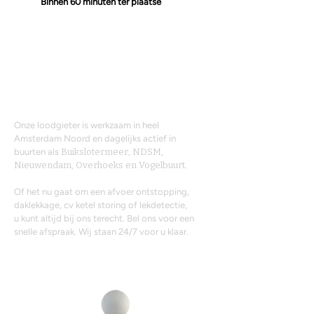
Binnen 60 minuten ter plaatse
Onze Werkgebieden
Onze loodgieter is werkzaam in heel
Amsterdam Noord en dagelijks actief in
buurten als
Buikslotermeer, NDSM,
Nieuwendam, Overhoeks en Vogelbuurt
.
Of het nu gaat om een afvoer ontstopping,
daklekkage, cv ketel storing of lekdetectie,
u kunt altijd bij ons terecht. Bel ons voor een
snelle afspraak. Wij staan 24/7 voor u klaar.