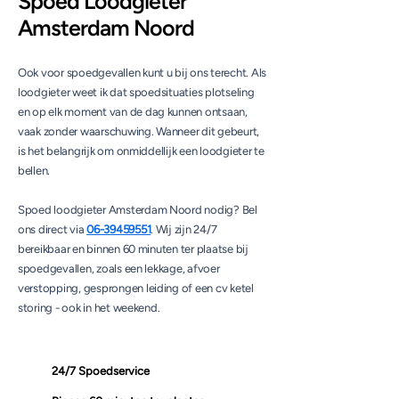
Spoed Loodgieter
Amsterdam Noord
Ook voor spoedgevallen kunt u bij ons terecht. Als
loodgieter weet ik dat spoedsituaties plotseling
en op elk moment van de dag kunnen ontsaan,
vaak zonder waarschuwing. Wanneer dit gebeurt,
is het belangrijk om onmiddellijk een loodgieter te
bellen.
Spoed loodgieter Amsterdam Noord nodig? Bel
ons direct via
06-39459551
. Wij zijn 24/7
bereikbaar en binnen 60 minuten ter plaatse bij
spoedgevallen, zoals een lekkage, afvoer
verstopping, gesprongen leiding of een cv ketel
storing - ook in het weekend.
24/7 Spoedservice