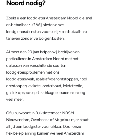
Noord nodig?
Zoekt u een loodgieter Amsterdam Noord die snel
en betaalbaar is? Wij bieden onze
loodgietersdiensten voor eerlijke en betaalbare
tarieven zonder verborgen kosten.
Al meer dan 20 jaar helpen wij bedrijven en
particulieren in Amsterdam Noord met het
oplossen van verschillende soorten
loodgietersproblemen met ons
loodgieterswerk,
zoals afvoer ontstoppen, riool
ontstoppen, cv ketel onderhoud, lekdetectie,
gaslek opsporen, daklekkage repareren en nog
veel meer.
Of u nu woont in Buikslotermeer, NDSM,
Nieuwendam, Overhoeks of Vogelbuurt, er staat
altijd een loodgieter voor u klaar. Door onze
flexibele planning kunnen we heel Amsterdam