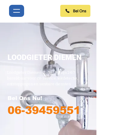
Bel Ons
LOODGIETER DIEMEN
Loodgieter Diemen nodig? Wij zijn 24/7
bereikbaar voor cv-service, lekdetectie,
ontstoppingen en sanitaire diensten.
Bel Ons Nu!
06-39459551