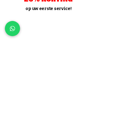
op uw eerste service!
Bent u een nieuwe klant op zoek naar
een goede loodgieter Diemen?
Ontvang
20% korting
op uw eerste
service bij ons.
Deze actie geldt voor zowel bedrijven
als particulieren. Bel direct!
Klanten Beoordelen Ons