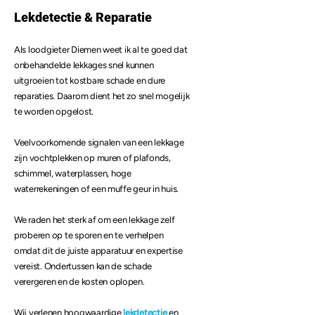
Lekdetectie & Reparatie
Als loodgieter Diemen weet ik al te goed dat
onbehandelde lekkages snel kunnen
uitgroeien tot kostbare schade en dure
reparaties. Daarom dient het zo snel mogelijk
te worden opgelost.
Veelvoorkomende signalen van een lekkage
zijn vochtplekken op muren of plafonds,
schimmel, waterplassen, hoge
waterrekeningen of een muffe geur in huis.
We raden het sterk af om een lekkage zelf
proberen op te sporen en te verhelpen
omdat dit de juiste apparatuur en expertise
vereist. Ondertussen kan de schade
verergeren en de kosten oplopen.
Wij verlenen hoogwaardige
lekdetectie
en