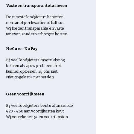
Vaste en transparante tarieven
De meeste loodgieters hanteren
een tarief per kwartier of half uur.
Wij bieden transparante en vaste
tarieven zonder verborgen kosten.
No Cure - No Pay
Bij veel loodgieters moet u alsnog
betalen als zij uw probleem niet
kunnen oplossen. B
ij ons niet.
Niet opgelost = niet betalen.
Geen voorrijkosten
Bij veel loodgieters bent u al tussen de
€20 - €50 aan voorrijkosten kwijt.
Wij verrekenen geen voorrijkosten.