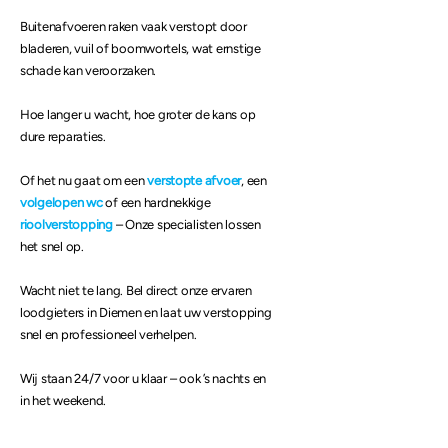
Buitenafvoeren raken vaak verstopt door
bladeren, vuil of boomwortels, wat ernstige
schade kan veroorzaken.
Hoe langer u wacht, hoe groter de kans op
dure reparaties.
Of het nu gaat om een
verstopte afvoer
, een
volgelopen wc
of een hardnekkige
rioolverstopping
–
Onze specialisten lossen
het snel op.
Wacht niet te lang. Bel direct onze ervaren
loodgieters in Diemen en laat uw verstopping
snel en professioneel verhelpen.
Wij staan 24/7 voor u klaar – ook ’s nachts en
in het weekend.