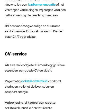
nieuw toilet, een
badkamer renovatie
of het
vervangen van leidingen, wij zorgen voor een
nette afwerking die jarenlang meegaan.
Bel ons voor hoogwaardige en duurzame
sanitair service.
Onze vakmannen in Diemen
staan 24/7 voor u klaar.
CV-service
Als ervaren loodgieter Diemen begrijp ik hoe
essentieel een goede CV-service is.
Regelmatig
cv ketel onderhoud
voorkomt
storingen, verlengt de levensduur en
bespaart energie.
Vuilophoping, slijtage of een kapotte
ontsteker kunnen leiden tot slechte