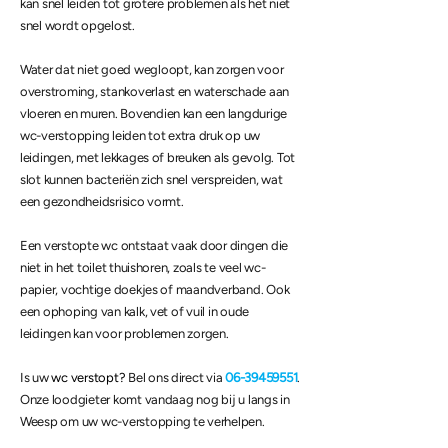
kan snel leiden tot grotere problemen als het niet
snel wordt opgelost.
Water dat niet goed wegloopt, kan zorgen voor
overstroming, stankoverlast en waterschade aan
vloeren en muren. Bovendien kan een langdurige
wc-verstopping leiden tot extra druk op uw
leidingen, met lekkages of breuken als gevolg. Tot
slot kunnen bacteriën zich snel verspreiden, wat
een gezondheidsrisico vormt.
Een verstopte wc ontstaat vaak door dingen die
niet in het toilet thuishoren, zoals te veel wc-
papier, vochtige doekjes of maandverband. Ook
een ophoping van kalk, vet of vuil in oude
leidingen kan voor problemen zorgen.
Is uw
wc verstopt?
Bel ons direct via
06-39459551
.
Onze loodgieter komt vandaag nog bij u langs in
Weesp om uw wc-verstopping te verhelpen.