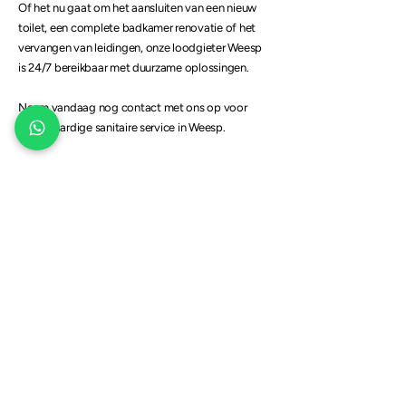
Of het nu gaat om het aansluiten van een nieuw
toilet, een complete
badkamer renovatie
of het
vervangen van leidingen, onze loodgieter Weesp
is 24/7 bereikbaar met duurzame oplossingen.
Neem vandaag nog contact met ons op voor
hoogwaardige sanitaire service in Weesp.
PROFITEER VAN
20% KORTING
OP UW EERSTE SERVICE
Bent u een nieuwe klant en zoekt u een
goede loodgieter Weesp?
Ontvang 20% korting op uw eerste service
bij ons.