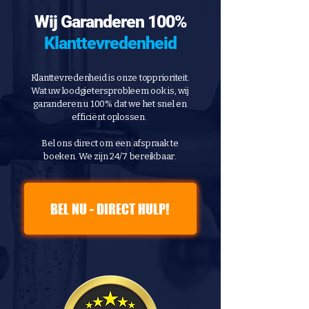
Wij Garanderen 100%
Klanttevredenheid
Klanttevredenheid is onze topprioriteit.
Wat uw loodgietersprobleem ook is, wij
garanderen u 100% dat we het snel en
efficiënt oplossen.
Bel ons direct om een afspraak te
boeken. We zijn 24/7 bereikbaar.
BEL NU - DIRECT HULP!