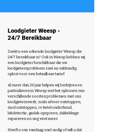
Loodgieter Weesp -
24/7 Bereikbaar
Zoekt u een erkende loodgieter Weesp die
24/7 bereikbaar is? Ook in Weesp hebben wij
een loodgieter beschikbaar die uw
loodgietersprobleem snel en vakkundig
oplost voor een betaalbaar tarief.
Al meer dan 20 jaar helpen wij bedrijven en
particulieren in Weesp met het oplossen van
verschillende soorten problemen met ons
loodgieterswerk,
zoals afvoer ontstoppen,
riool ontstoppen, cv ketel onderhoud,
lekdetectie, gaslek opsporen, daklekkage
repareren en nog veel meer.
Heeft u ons vandaag snel nodig of wilt u dat