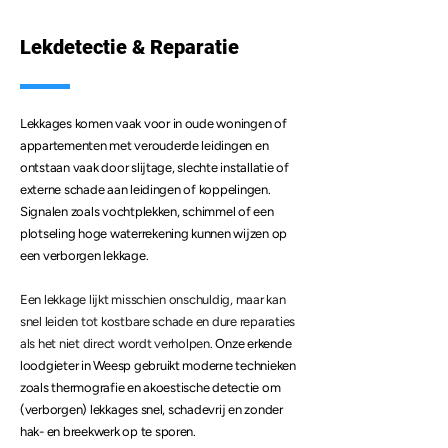
Lekdetectie & Reparatie
Lekkages komen vaak voor in oude woningen of
appartementen met verouderde leidingen en
ontstaan vaak door slijtage, slechte installatie of
externe schade aan leidingen of koppelingen.
Signalen zoals vochtplekken, schimmel of een
plotseling hoge waterrekening kunnen wijzen op
een verborgen lekkage.
Een lekkage lijkt misschien onschuldig, maar kan
snel leiden tot kostbare schade en dure reparaties
als het niet direct wordt verholpen.
Onze erkende
loodgieter in Weesp gebruikt moderne technieken
zoals thermografie en akoestische detectie om
(verborgen) lekkages snel, schadevrij en zonder
hak- en breekwerk op te sporen.