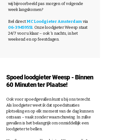
wij bijvoorbeeld pas morgen of volgende
week langskomen?
Bel direct
MC Loodgieter Amsterdam
via
06-39459551
. Onze loodgieter Weesp staat
24/7 voor u klaar – ook 's nachts, in het
weekend en op feestdagen.
Spoed loodgieter Weesp - Binnen
60 Minuten ter Plaatse!
Ook voor spoedgevallen kunt u bij ons terecht.
Als loodgieter weet ik dat spoedsituaties
plotseling en op elk moment van de dag kunnen
ontsaan – vaak zonder waarschuwing. In zulke
gevallen is het belangrijk om onmiddellijk een
loodgieter te bellen.