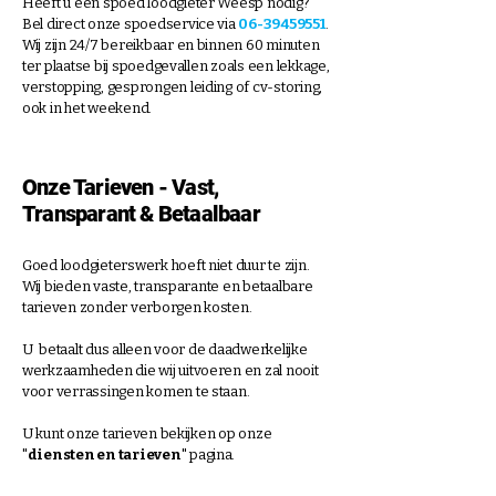
Heeft u een spoed loodgieter Weesp nodig?
Bel direct onze spoedservice via
06-39459551
.
Wij zijn 24/7 bereikbaar en binnen 60 minuten
ter plaatse bij spoedgevallen zoals een lekkage,
verstopping, gesprongen leiding of cv-storing,
ook in het weekend.
Onze Tarieven - Vast,
Transparant & Betaalbaar
Goed loodgieterswerk hoeft niet duur te zijn.
Wij bieden vaste, transparante en betaalbare
tarieven
zonder verborgen kosten.
U betaalt dus alleen voor de daadwerkelijke
werkzaamheden die wij uitvoeren en zal nooit
voor verrassingen komen te staan.
U kunt onze tarieven bekijken op onze
"
diensten en tarieven
" pagina.