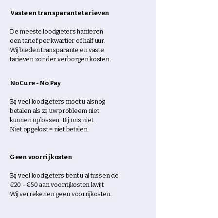
Vaste en transparante tarieven
De meeste loodgieters hanteren
een tarief per kwartier of half uur.
Wij bieden transparante en vaste
tarieven zonder verborgen kosten.
No Cure - No Pay
Bij veel loodgieters moet u alsnog
betalen als zij uw probleem niet
kunnen oplossen. B
ij ons niet.
Niet opgelost = niet betalen.
Geen voorrijkosten
Bij veel loodgieters bent u al tussen de
€20 - €50 aan voorrijkosten kwijt.
Wij verrekenen geen voorrijkosten.