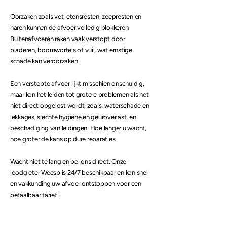
Oorzaken zoals vet, etensresten, zeepresten en
haren kunnen de afvoer volledig blokkeren.
Buitenafvoeren raken vaak verstopt door
bladeren, boomwortels of vuil, wat ernstige
schade kan veroorzaken.
Een verstopte afvoer lijkt misschien onschuldig,
maar kan het leiden tot grotere problemen als het
niet direct opgelost wordt, zoals: waterschade en
lekkages, slechte hygiëne en geuroverlast, en
beschadiging van leidingen. Hoe langer u wacht,
hoe groter de kans op dure reparaties.
Wacht niet te lang en bel ons direct. Onze
loodgieter Weesp is 24/7 beschikbaar en kan snel
en vakkunding uw
afvoer ontstoppen
voor een
betaalbaar tarief.