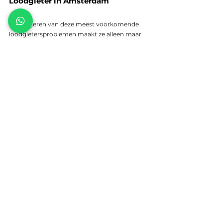
Loodgieter in Amsterdam
Het negeren van deze meest voorkomende 
loodgietersproblemen maakt ze alleen maar 
duurder, gevaarlijker en moeilijker op te 
lossen. Wacht niet tot ze erger worden en bel 
direct!
✅  Spoedservice – 24/7 bereikbaar
✅  Binnen 60 minuten ter plaatse bij spoed
✅  Transparante en vaste prijzen
✅  Geen voorrijkosten
✅  Niet Opgelost = Niet Betalen
Bel nu en voorkom grotere schade en hoge 
kosten!
MC Loodgieter
Locatie:
 Amsterdam en omstreken